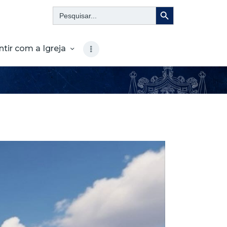
Search Button
Search
for:
ntir com a Igreja