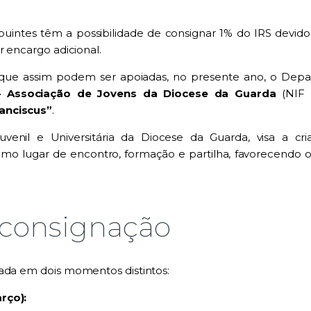
intes têm a possibilidade de consignar 1% do IRS devido ao
r encargo adicional.
s que assim podem ser apoiadas, no presente ano, o Dep
 Associação de Jovens da Diocese da Guarda
(NIF 
anciscus”
.
Juvenil e Universitária da Diocese da Guarda, visa a c
 lugar de encontro, formação e partilha, favorecendo o
 consignação
zada em dois momentos distintos:
rço):