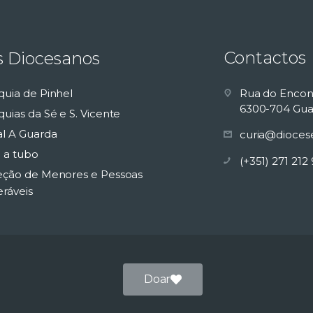
Contactos
s Diocesanos
quia de Pinhel
Rua do Encon
6300-704 Gua
uias da Sé e S. Vicente
al A Guarda
curia@dioces
 a tubo
(+351) 271 212
eção de Menores e Pessoas
eráveis
Doar