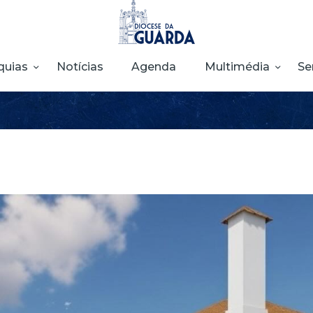
HOME
DIOCESE
quias
Notícias
Agenda
Multimédia
Se
SECRETARIADOS
PARÓQUIAS
NOTÍCIAS
AGENDA
MULTIMÉDIA
SENTIR COM A
IGREJA
CONTACTOS