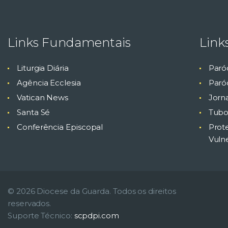
Links Fundamentais
Link
Liturgia Diária
Paró
Agência Ecclesia
Paróq
Vatican News
Jorn
Santa Sé
Tubo
Conferência Episcopal
Prot
Vuln
© 2026 Diocese da Guarda. Todos os direitos
reservados.
Suporte Técnico:
scpdpi.com