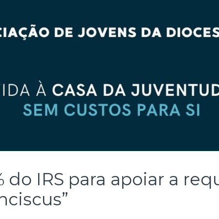
do IRS para apoiar a requ
nciscus”