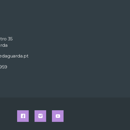
tro 35
rda
edaguarda.pt
 959