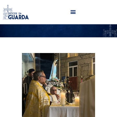
HOME
DIOCESE
SECRETARIADOS
PARÓQUIAS
NOTÍCIAS
AGENDA
MULTIMÉDIA
SENTIR COM A IGREJA
CONTACTOS