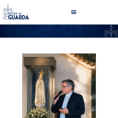
HOME
DIOCESE
SECRETARIADOS
PARÓQUIAS
NOTÍCIAS
AGENDA
MULTIMÉDIA
SENTIR COM A IGREJA
CONTACTOS