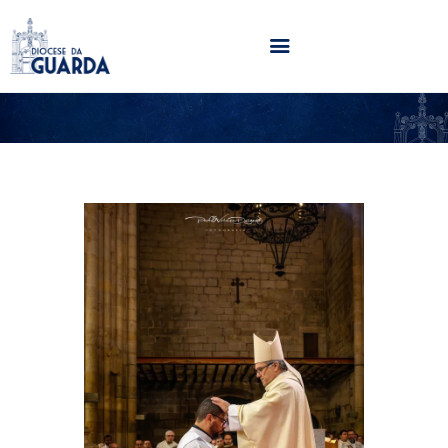
HOME
DIOCESE
SECRETARIADOS
PARÓQUIAS
NOTÍCIAS
AGENDA
MULTIMÉDIA
SENTIR COM A IGREJA
CONTACTOS