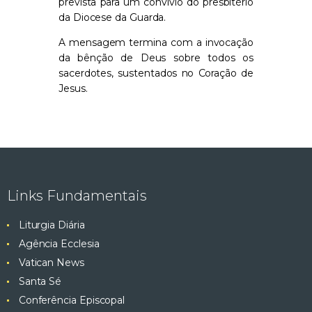
prevista para um convívio do presbitério
da Diocese da Guarda.
A mensagem termina com a invocação
da bênção de Deus sobre todos os
sacerdotes, sustentados no Coração de
Jesus.
Links Fundamentais
Liturgia Diária
Agência Ecclesia
Vatican News
Santa Sé
Conferência Episcopal