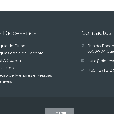
Contactos
s Diocesanos
quia de Pinhel
Rua do Encon
6300-704 Gua
uias da Sé e S. Vicente
al A Guarda
curia@dioces
 a tubo
(+351) 271 212
eção de Menores e Pessoas
eráveis
Doar