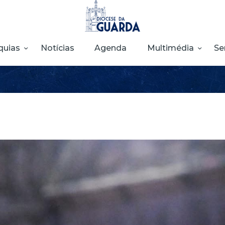
HOME
DIOCESE
quias
Notícias
Agenda
Multimédia
Se
SECRETARIADOS
PARÓQUIAS
NOTÍCIAS
AGENDA
MULTIMÉDIA
SENTIR COM A
IGREJA
CONTACTOS