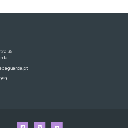
tro 35
rda
edaguarda.pt
 959