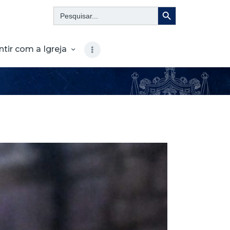
Search Button
Search
for:
ntir com a Igreja