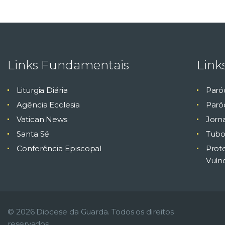
Links Fundamentais
Link
Liturgia Diária
Paró
Agência Ecclesia
Paróq
Vatican News
Jorn
Santa Sé
Tubo
Conferência Episcopal
Prot
Vuln
© 2026 Diocese da Guarda. Todos os direitos
reservados.