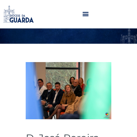
HOME
DIOCESE
SECRETARIADOS
PARÓQUIAS
NOTÍCIAS
AGENDA
MULTIMÉDIA
SENTIR COM A IGREJA
CONTACTOS