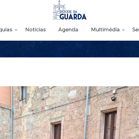
HOME
DIOCESE
quias
Notícias
Agenda
Multimédia
Se
SECRETARIADOS
PARÓQUIAS
NOTÍCIAS
AGENDA
MULTIMÉDIA
SENTIR COM A
IGREJA
CONTACTOS