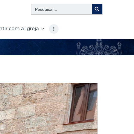
Search Button
Search
for:
ntir com a Igreja