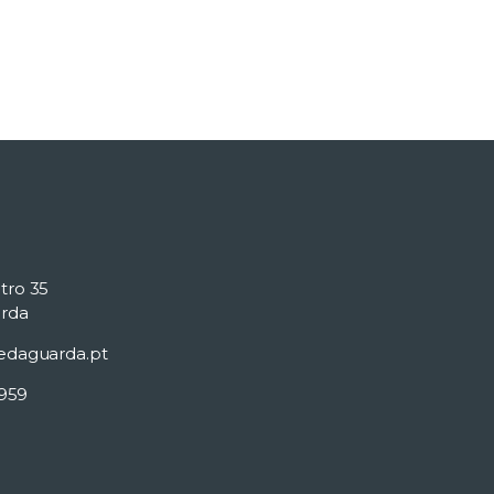
tro 35
rda
edaguarda.pt
 959