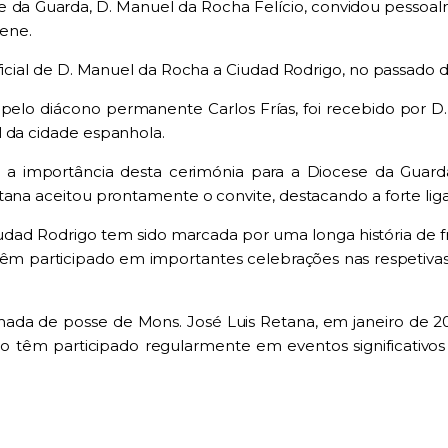
se da Guarda, D. Manuel da Rocha Felício, convidou pessoal
lene.
ficial de D. Manuel da Rocha a Ciudad Rodrigo, no passado di
lo diácono permanente Carlos Frías, foi recebido por D. J
l da cidade espanhola.
u a importância desta cerimónia para a Diocese da Guar
tana aceitou prontamente o convite, destacando a forte liga
iudad Rodrigo tem sido marcada por uma longa história de 
têm participado em importantes celebrações nas respetivas
da de posse de Mons. José Luis Retana, em janeiro de 2
 têm participado regularmente em eventos significativos