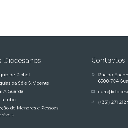
Contactos
s Diocesanos
quia de Pinhel
Rua do Encon
6300-704 Gua
uias da Sé e S. Vicente
al A Guarda
curia@dioces
 a tubo
(+351) 271 212
eção de Menores e Pessoas
eráveis