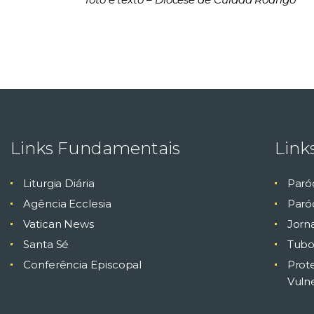
Links Fundamentais
Link
Liturgia Diária
Paró
Agência Ecclesia
Paróq
Vatican News
Jorn
Santa Sé
Tubo
Conferência Episcopal
Prot
Vuln