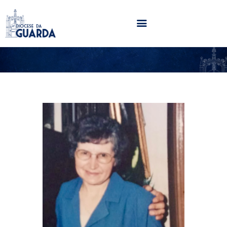
HOME
DIOCESE
SECRETARIADOS
PARÓQUIAS
NOTÍCIAS
AGENDA
MULTIMÉDIA
SENTIR COM A IGREJA
CONTACTOS