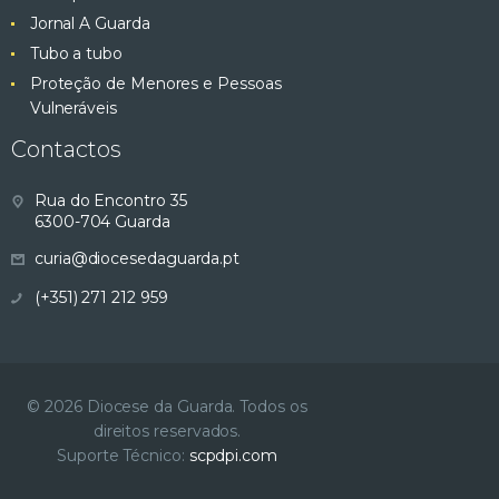
Jornal A Guarda
Tubo a tubo
Proteção de Menores e Pessoas
Vulneráveis
Contactos
Rua do Encontro 35
6300-704 Guarda
curia@diocesedaguarda.pt
(+351) 271 212 959
© 2026 Diocese da Guarda. Todos os
direitos reservados.
Suporte Técnico:
scpdpi.com