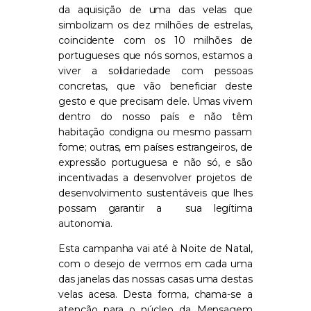
da aquisição de uma das vela
s
que
simbolizam os dez milhões de estrelas
,
coincidente com os 10 milhões de
portugueses que nós somos,
estamos a
viver a solidariedade com pessoas
concretas
,
que
vão
beneficia
r
deste
gesto e que precisam dele. Umas vivem
dentro do nosso pa
í
s e
não têm
habitação condigna
ou
mesmo
passam
fome
;
outras
,
em países estrangeiros
,
de
express
ã
o portuguesa
e não só
,
e são
incentivad
a
s a desenvolver p
ro
jetos de
desenvo
l
vimento sustentáveis
que lhes
possam garantir
a
sua legítima
autonomia
.
Esta campanha vai at
é
à
N
oite de Natal,
com o desejo
de vermos em cada uma
das janelas das nossas casas um
a
destas
velas
a
cesa. Desta forma
,
chama
-se
a
atenção para o núcleo da Mensagem