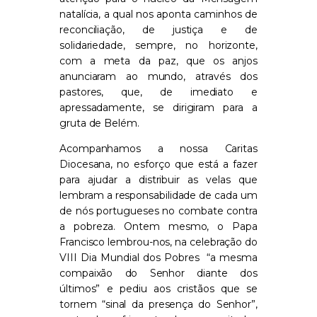
natalícia
,
a qual nos
aponta caminhos de
reconciliação, de justiça e de
solidariedade
,
sempre, no horizonte,
com
a
m
eta
d
a paz
,
que os anjos
anunciaram ao mundo
,
atr
a
vés
dos
pastores
,
que
, de imediato e
apressadamente
,
se dirigiram para
a
gruta de Belém.
Acompanhamos a nossa Caritas
Diocesana, no esforço que está a fazer
para ajudar a distribuir as velas que
lembram a responsabilidade de cada um
de nós portugueses no combate contra
a pobreza. Ontem mesmo
,
o Papa
Francisco lembrou-nos, na celebração do
VIII Dia Mundial dos Pobres “
a mesma
compaixão do Senhor diante dos
últimos” e pediu aos cristãos que se
tornem “sinal da presença do Senhor”,