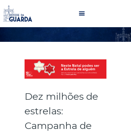
HOME
DIOCESE
SECRETARIADOS
PARÓQUIAS
NOTÍCIAS
AGENDA
MULTIMÉDIA
Dez milhões de
SENTIR COM A IGREJA
CONTACTOS
estrelas:
Campanha de