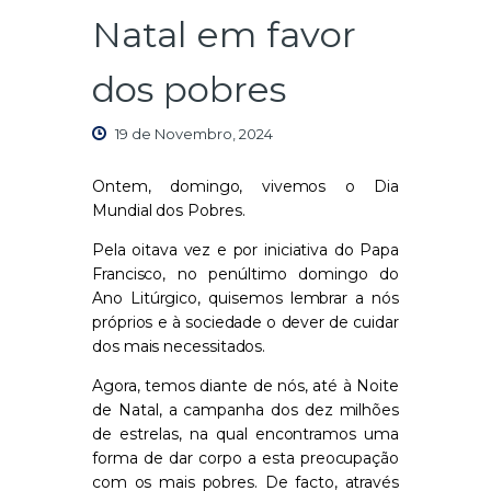
Natal em favor
dos pobres
19 de Novembro, 2024
Ontem, domingo
,
vivemos o Dia
Mundial dos P
obres.
Pela
oitava
vez
e por iniciativa do P
apa
Francisco
, no penú
l
timo domingo do
A
no
L
itúrgico
,
quise
mos lembrar a nós
próprios e à
sociedade o dever de
cuidar
dos
mais necessitados.
Agora
,
temos diante de nós
,
até à
N
oite
de Natal
,
a campanha d
os
dez milhões
de estrelas
,
na qual encontramos uma
forma de dar corpo a esta pre
oc
upação
com os m
ai
s pobres. De facto, atrav
é
s