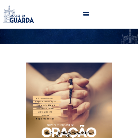
HOME
DIOCESE
SECRETARIADOS
PARÓQUIAS
NOTÍCIAS
AGENDA
MULTIMÉDIA
SENTIR COM A IGREJA
CONTACTOS