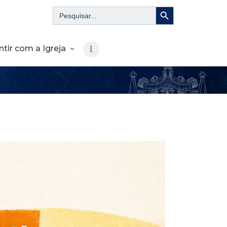
Search Button
Search
for:
ntir com a Igreja