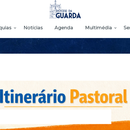
HOME
DIOCESE
quias
Notícias
Agenda
Multimédia
Se
SECRETARIADOS
PARÓQUIAS
NOTÍCIAS
AGENDA
MULTIMÉDIA
SENTIR COM A
IGREJA
CONTACTOS