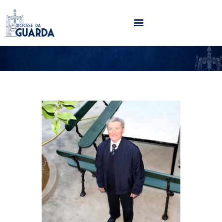
HOME
DIOCESE
SECRETARIADOS
PARÓQUIAS
NOTÍCIAS
AGENDA
MULTIMÉDIA
SENTIR COM A IGREJA
CONTACTOS