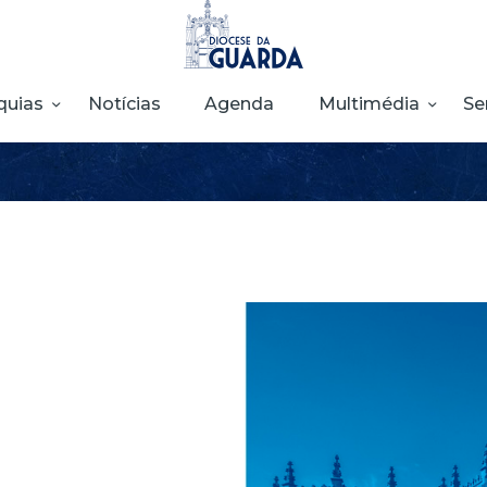
HOME
DIOCESE
quias
Notícias
Agenda
Multimédia
Se
SECRETARIADOS
PARÓQUIAS
NOTÍCIAS
AGENDA
MULTIMÉDIA
SENTIR COM A
IGREJA
CONTACTOS