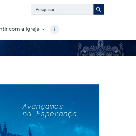
Search Button
Search
for:
ntir com a Igreja