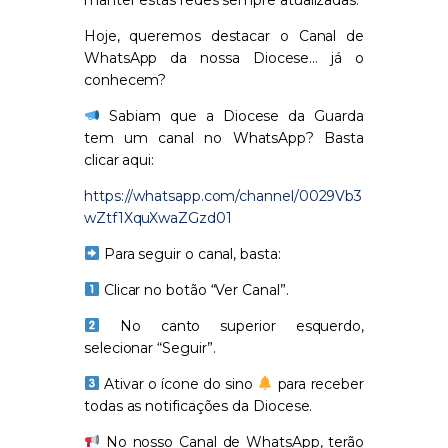
manter estas redes sempre atualizadas.
Hoje, queremos destacar o
Canal de
WhatsApp da nossa Diocese
… já o
conhecem?
Sabiam que a Diocese da Guarda
tem um canal no WhatsApp?
Basta
clicar aqui:
https://whatsapp.com/channel/0029Vb3
wZtf1XquXwaZGzd01
Para seguir o canal, basta:
Clicar no botão
“Ver Canal”
.
No canto superior esquerdo,
selecionar
“Seguir”
.
Ativar o ícone do sino
para receber
todas as notificações da Diocese.
No nosso
Canal de WhatsApp
, terão