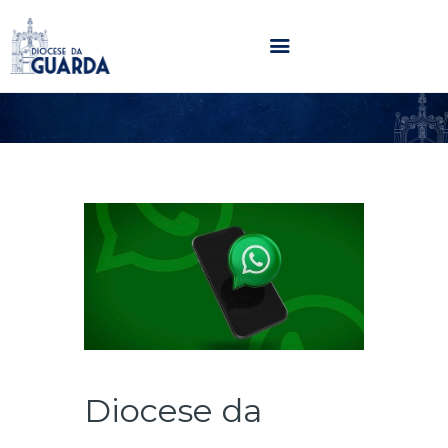
HOME
DIOCESE
SECRETARIADOS
PARÓQUIAS
NOTÍCIAS
AGENDA
MULTIMÉDIA
SENTIR COM A IGREJA
CONTACTOS
Diocese da