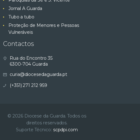
Paróquias da Sé e S. Vicente
Jornal A Guarda
Tubo a tubo
Proteção de Menores e Pessoas
Vulneráveis
Contactos
Rua do Encontro 35
6300-704 Guarda
curia@diocesedaguarda.pt
(+351) 271 212 959
© 2026 Diocese da Guarda. Todos os
direitos reservados.
Suporte Técnico:
scpdpi.com