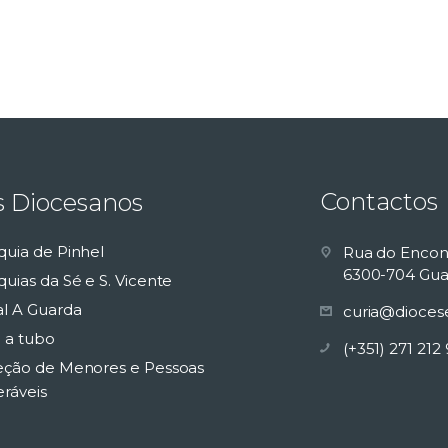
Contactos
s Diocesanos
quia de Pinhel
Rua do Encon
6300-704 Gua
uias da Sé e S. Vicente
al A Guarda
curia@dioces
 a tubo
(+351) 271 212
eção de Menores e Pessoas
eráveis