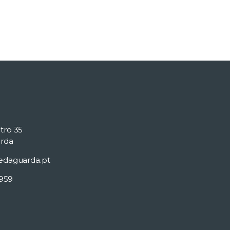
tro 35
rda
edaguarda.pt
 959