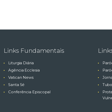
Links Fundamentais
Link
Liturgia Diária
Paró
Agência Ecclesia
Paróq
Vatican News
Jorn
Santa Sé
Tubo
Conferência Episcopal
Prot
Vuln