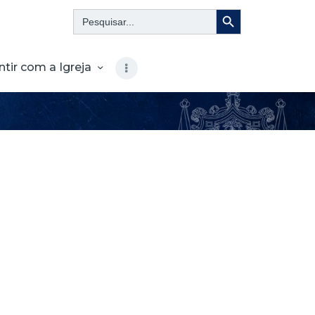
Search Button
Search
for:
ntir com a Igreja