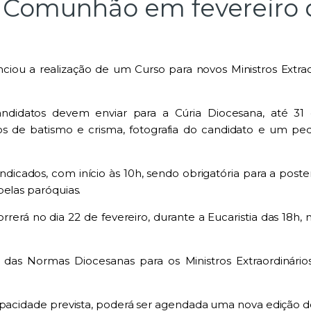
a Comunhão em fevereiro 
nciou a realização de um
Curso para novos Ministros Extr
andidatos devem enviar para a
Cúria Diocesana
, até
31
ados de batismo e crisma, fotografia do candidato e um
indicados, com início às
10h
, sendo obrigatória para a post
pelas paróquias.
orrerá no dia
22 de fevereiro
, durante a Eucaristia das 18h,
a das
Normas Diocesanas para os Ministros Extraordinár
capacidade prevista, poderá ser agendada
uma nova edição d