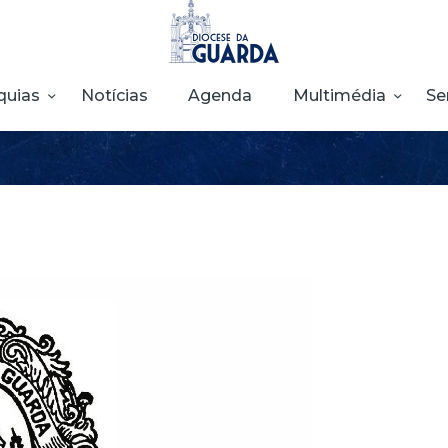
HOME
DIOCESE
quias
Notícias
Agenda
Multimédia
Se
SECRETARIADOS
PARÓQUIAS
NOTÍCIAS
AGENDA
MULTIMÉDIA
SENTIR COM A
IGREJA
CONTACTOS