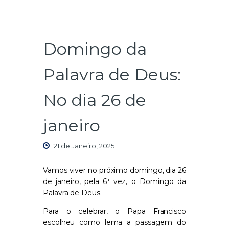
Domingo da
Palavra de Deus:
No dia 26 de
janeiro
21 de Janeiro, 2025
Vamos viver no próximo domi
n
go, dia 26
de janeiro, pela 6ª vez, o Domi
n
go da
Palavra de Deus.
Para o celebrar, o Papa Francisco
esco
lhe
u como lema a
passagem
do