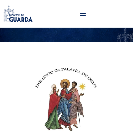
HOME
DIOCESE
SECRETARIADOS
PARÓQUIAS
NOTÍCIAS
AGENDA
MULTIMÉDIA
SENTIR COM A IGREJA
CONTACTOS