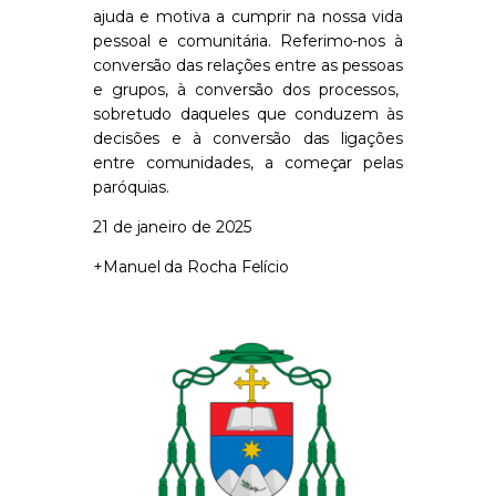
ajuda e motiva
a cumprir na nossa vida
pessoal e comunitária. Ref
e
rimo-nos à
con
ver
são das relações
entre as pessoas
e grupos
, à conve
r
são dos
processos,
sob
re
tudo daqueles
que
conduzem às
decisões e à con
ve
rsão das ligações
ent
re
comunidades, a começar pelas
paróquias.
21 de janeiro de 2025
+Manuel da Rocha Felício