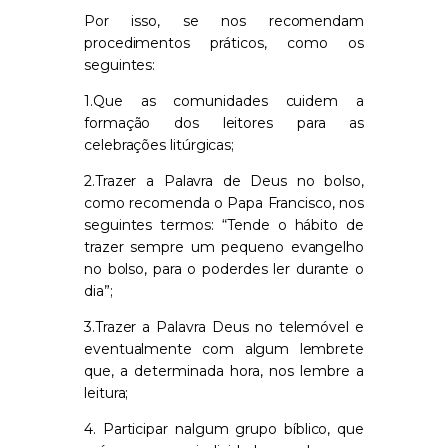
Por
isso, se nos recomendam
procedimentos práticos
,
como os
seguintes:
1.Que as comunidades cuidem a
formação dos
leit
o
res
para as
celebraç
õe
s litúrgicas
;
2.
Trazer a Palavra de Deus no bolso,
como reco
m
e
n
da o
P
apa Francisco, nos
seguintes
termos:
“Tende o hábito de
trazer sempre um pequeno evangelho
no bolso, para o poderdes ler durante
o
dia”
;
3.
Trazer a Pa
la
vra
D
eus no telemóvel
e
eventualmente com
al
gum lembr
e
te
que
,
a determinada hora
,
nos lembre a
leitura
;
4.
Participar
nalg
um grupo bíblico
,
que