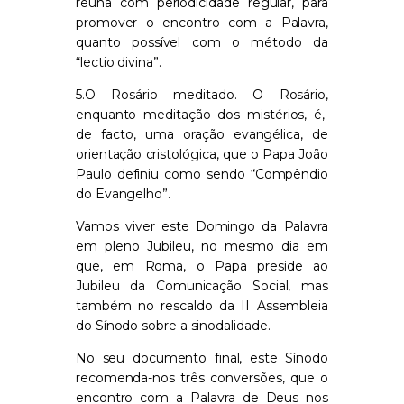
re
ún
a c
o
m periodicidade
regu
l
ar
,
para
promover o enco
n
tro com a
P
alavra,
quanto poss
í
v
e
l com o método d
a
“
lectio
divina
”
.
5.
O Rosário meditado. O Rosário
,
enquanto meditaç
ã
o dos mistérios, é,
de facto, uma oração eva
n
gélica, de
orientação cristológica, que
o
P
a
p
a João
Paulo
definiu como sendo “C
o
mpêndio
do Evangelho”
.
Vamos viver este Domi
n
go da Palavra
em p
le
no Jubileu, no
mesmo dia em
que
,
em Roma
,
o
Papa
preside ao
Jubileu da Comunicação Social, mas
também no rescaldo da
II
Assembleia
d
o
S
í
nodo sobre a
sinodalidade
.
No seu documento final,
este
Sínodo
recome
n
da-nos
três
conversões
,
que o
encontro com a Palavra de
D
eus
nos