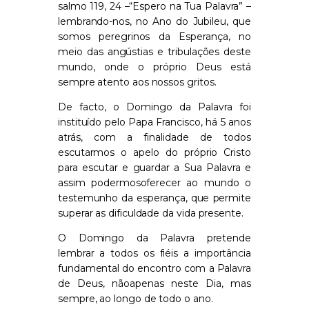
salmo 119, 24
–
“Espero na Tua Palavra” –
lembrando-nos
, no Ano do Jubileu
, que
somos peregrinos d
a
E
sperança, no
meio das angústias e tribulações deste
mundo, onde o pró
p
rio
Deus
está
sempre atento aos nossos gritos.
De facto
,
o Domingo da Palavra foi
i
ns
tituído pelo Papa Francisco,
há 5 anos
atrás,
com a finalidade de todos
escu
ta
rmos o ap
el
o do
próprio Cristo
para escutar e guardar a
S
ua Palavra e
assim poder
mos
o
fer
e
cer ao mundo o
testemunho da esperança, que perm
i
te
superar
as dificuldade
da vida presente.
O
Domi
n
go
da Palavra
pretende
lembrar a todos os fiéis a importância
fundamental do encontro com a Palavra
de Deus, n
ão
ap
e
nas neste Dia, mas
sempre, ao longo de todo o ano.