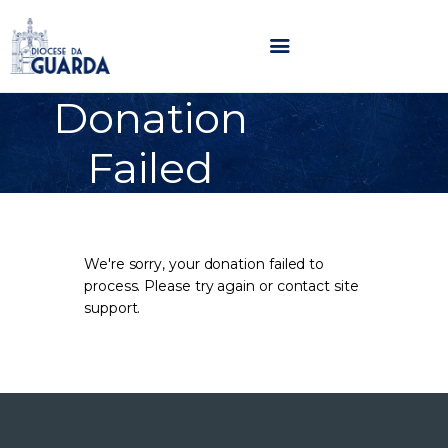
Donation
HOME
Failed
DIOCESE
SECRETARIADOS
PARÓQUIAS
NOTÍCIAS
We're sorry, your donation failed to
AGENDA
process. Please try again or contact site
support.
MULTIMÉDIA
SENTIR COM A IGREJA
CONTACTOS