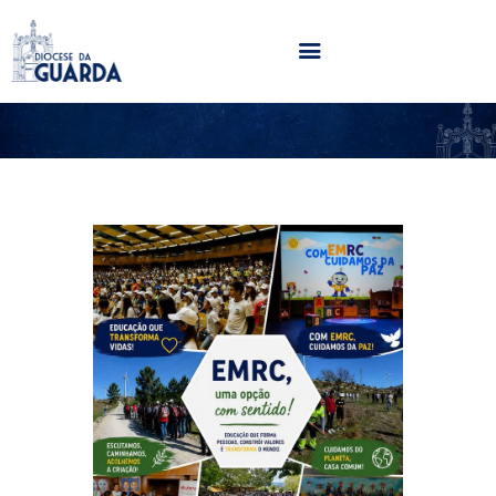
HOME
DIOCESE
SECRETARIADOS
PARÓQUIAS
NOTÍCIAS
AGENDA
MULTIMÉDIA
SENTIR COM A IGREJA
CONTACTOS