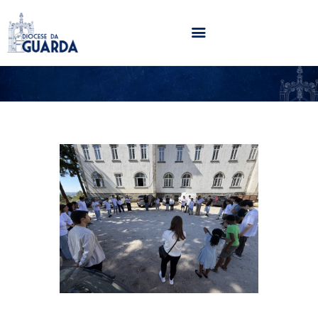
HOME
DIOCESE
SECRETARIADOS
PARÓQUIAS
NOTÍCIAS
AGENDA
MULTIMÉDIA
SENTIR COM A IGREJA
CONTACTOS