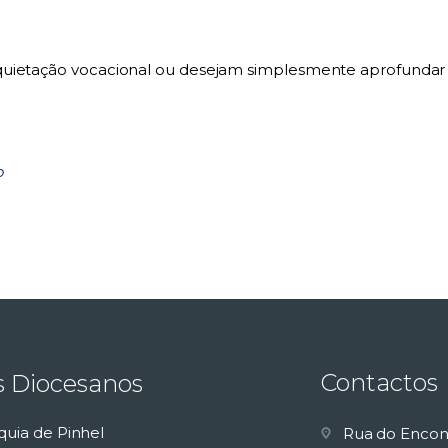
quietação vocacional ou desejam simplesmente aprofundar a
o
Contactos
s Diocesanos
quia de Pinhel
Rua do Encon