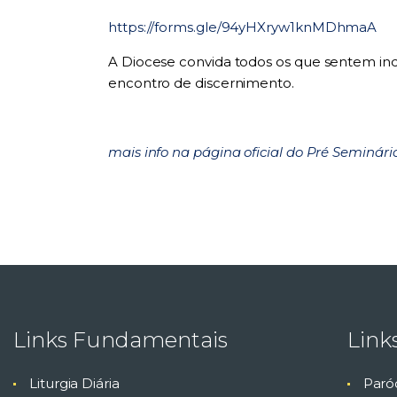
https://forms.gle/94yHXryw1knMDhmaA
A Diocese convida todos os que sentem in
encontro de discernimento.
mais info na página oficial do Pré Seminári
Links Fundamentais
Link
Liturgia Diária
Paró