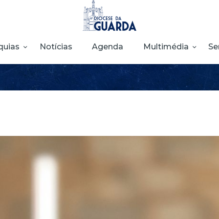
HOME
DIOCESE
quias
Notícias
Agenda
Multimédia
Se
SECRETARIADOS
PARÓQUIAS
NOTÍCIAS
AGENDA
MULTIMÉDIA
SENTIR COM A
IGREJA
CONTACTOS