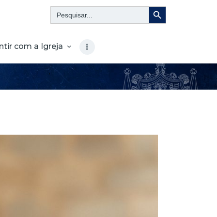
Search Button
Search
for:
ntir com a Igreja