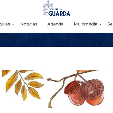
HOME
DIOCESE
quias
Notícias
Agenda
Multimédia
Se
SECRETARIADOS
PARÓQUIAS
NOTÍCIAS
AGENDA
MULTIMÉDIA
SENTIR COM A
IGREJA
CONTACTOS