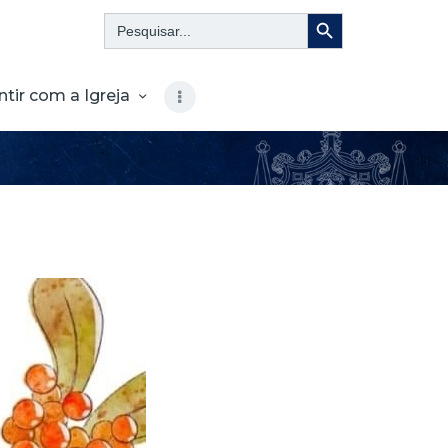
Search Button
Search
for:
ntir com a Igreja