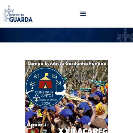
HOME
DIOCESE
SECRETARIADOS
PARÓQUIAS
NOTÍCIAS
AGENDA
MULTIMÉDIA
SENTIR COM A IGREJA
CONTACTOS