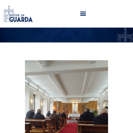
HOME
DIOCESE
SECRETARIADOS
PARÓQUIAS
NOTÍCIAS
AGENDA
MULTIMÉDIA
SENTIR COM A IGREJA
CONTACTOS