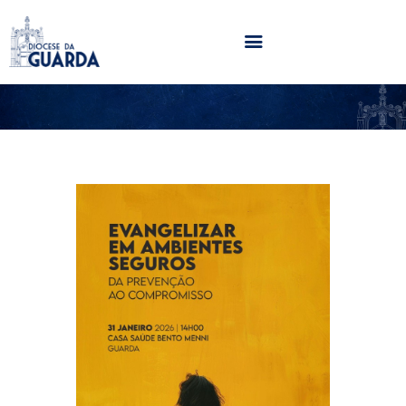
HOME
DIOCESE
SECRETARIADOS
PARÓQUIAS
NOTÍCIAS
AGENDA
MULTIMÉDIA
SENTIR COM A IGREJA
CONTACTOS