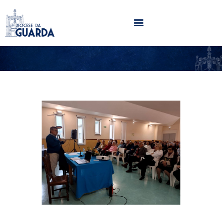
HOME
DIOCESE
SECRETARIADOS
PARÓQUIAS
NOTÍCIAS
AGENDA
MULTIMÉDIA
SENTIR COM A IGREJA
CONTACTOS