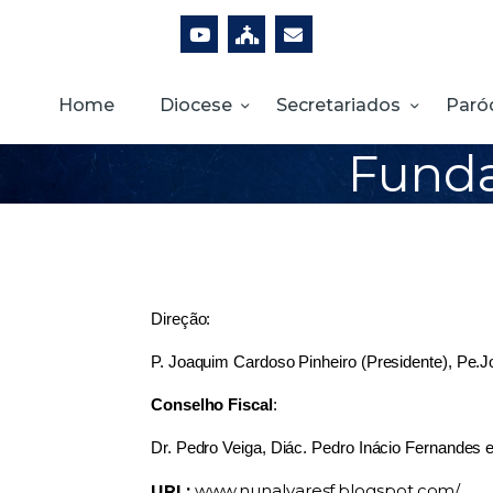
Home
Diocese
Secretariados
Paró
Funda
Direção
:
P. Joaquim Cardoso Pinheiro (Presidente), Pe.J
Conselho Fiscal
:
Dr. Pedro Veiga, Diác. Pedro Inácio Fernandes e
URL:
www.nunalvaresf.blogspot.com/