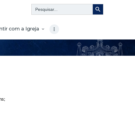
Search Button
Search
for:
ntir com a Igreja
ns;