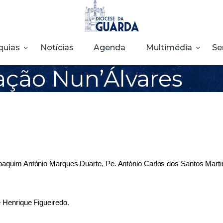
HOME
DIOCESE
quias
Notícias
Agenda
Multimédia
Se
SECRETARIADOS
ção Nun’Álvares
PARÓQUIAS
NOTÍCIAS
AGENDA
MULTIMÉDIA
oaquim António Marques Duarte, Pe. António Carlos dos Santos Marti
SENTIR COM A
IGREJA
 Henrique Figueiredo.
CONTACTOS