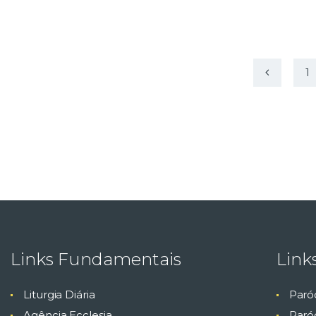
<
1
Links Fundamentais
Link
Liturgia Diária
Paró
Agência Ecclesia
Paróq