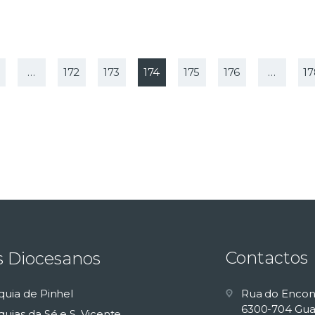
…
172
173
174
175
176
…
>
17
Contactos
s Diocesanos
quia de Pinhel
Rua do Encon
6300-704 Gua
uias da Sé e S. Vicente