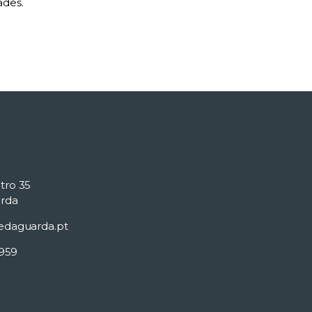
ades.
tro 35
rda
edaguarda.pt
 959