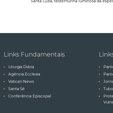
Santa Luzia, testemunha luminosa da espera
Links Fundamentais
Link
Liturgia Diária
Paró
Agência Ecclesia
Paróq
Vatican News
Jorn
Santa Sé
Tubo
Conferência Episcopal
Prot
Vuln