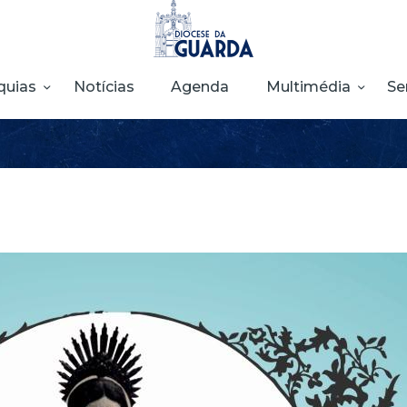
HOME
DIOCESE
quias
Notícias
Agenda
Multimédia
Se
SECRETARIADOS
PARÓQUIAS
NOTÍCIAS
AGENDA
MULTIMÉDIA
SENTIR COM A
IGREJA
CONTACTOS