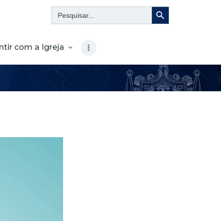
Search Button
Search
for:
ntir com a Igreja