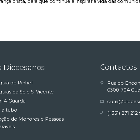
nça cristã, para que continue a inspirar a vida das comunid
Contactos
s Diocesanos
quia de Pinhel
Rua do Encon
6300-704 Gua
uias da Sé e S. Vicente
al A Guarda
curia@dioces
 a tubo
(+351) 271 212
eção de Menores e Pessoas
eráveis