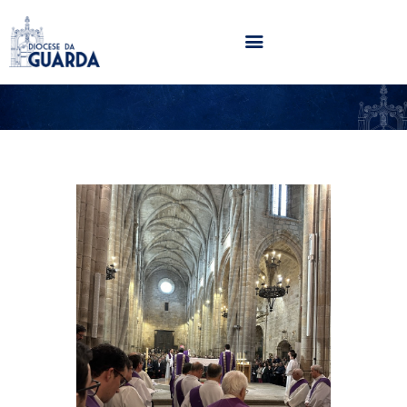
HOME
DIOCESE
SECRETARIADOS
PARÓQUIAS
NOTÍCIAS
AGENDA
MULTIMÉDIA
SENTIR COM A IGREJA
CONTACTOS