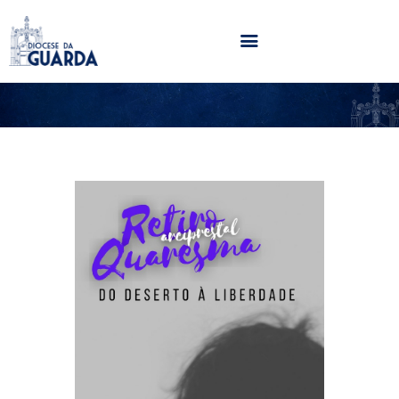
HOME
DIOCESE
SECRETARIADOS
PARÓQUIAS
NOTÍCIAS
AGENDA
MULTIMÉDIA
SENTIR COM A IGREJA
CONTACTOS