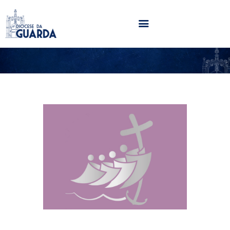
HOME
DIOCESE
SECRETARIADOS
PARÓQUIAS
NOTÍCIAS
AGENDA
MULTIMÉDIA
SENTIR COM A IGREJA
CONTACTOS