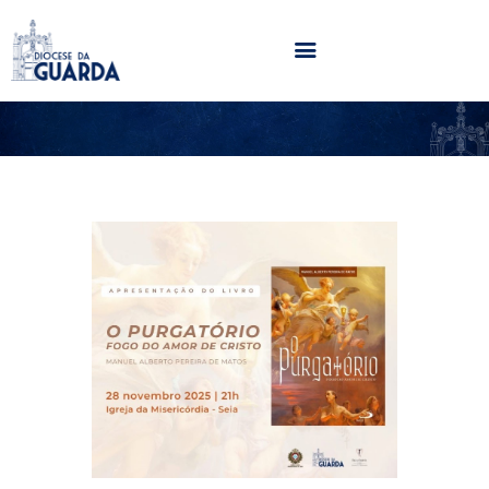
HOME
DIOCESE
SECRETARIADOS
PARÓQUIAS
NOTÍCIAS
AGENDA
MULTIMÉDIA
SENTIR COM A IGREJA
CONTACTOS