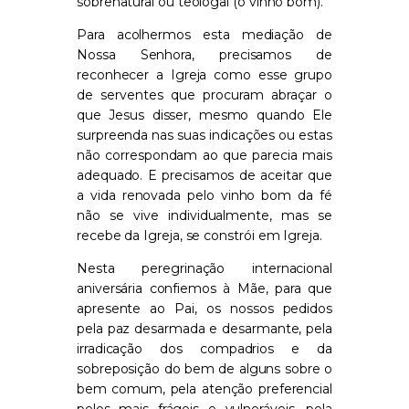
sobrenatural ou teologal (o vinho bom).
Para acolhermos esta mediação de
Nossa Senhora, precisamos de
reconhecer
a Igreja como esse grupo
de serventes que
procuram
abraça
r
o
que Jesus disser, mesmo quando Ele
surpreenda nas suas indicações
ou estas
não correspondam ao que parecia mais
adequado. E
precisamos
de aceitar que
a vida renovada pelo vinho bom da fé
não se vive individualmente, mas se
recebe da Igreja, se constrói em Igreja.
Nesta peregrinação internacional
aniversária confiemos à Mãe, para que
apresente ao Pai, os nossos pedidos
pela paz desarmada e desarmante, pela
irradicação dos compadrios e
da
sobreposição do bem de alguns sobre o
bem comum, pel
a atenção preferencial
pelos
mais frágeis e vulneráveis, pela