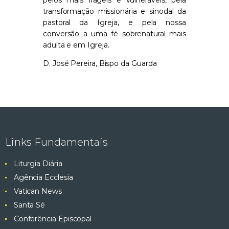
transformação missionária e sinodal da
pastoral da Igreja, e pela nossa
conversão a uma fé sobrenatural mais
adulta e em Igreja.
D. José Pereira, Bispo da Guarda
Links Fundamentais
Liturgia Diária
Agência Ecclesia
Vatican News
Santa Sé
Conferência Episcopal