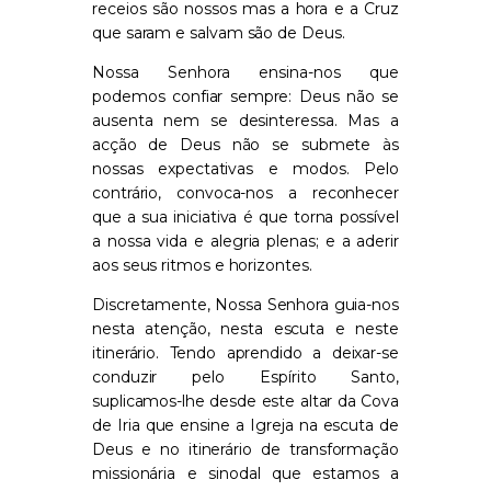
recei
os são nossos mas a hora
e
a Cruz
que sara
m
e salva
m
são
de Deus.
Nossa Senhora ensina-nos que
podemos confiar sempre: Deus não se
ausenta nem se desinteressa.
Mas a
acção de Deus não se submete às
nossas expectativas e modos. Pelo
contrário, convoca-nos a reconhecer
que a sua iniciativa é que torna possível
a nossa vida e alegria plenas; e a aderir
aos seus ritmos e horizontes.
Discretamente, Nossa Senhora guia-nos
nesta atenção, nesta escuta e neste
itinerário. Tendo aprendido a deixar-se
conduzir pelo Espírito Santo,
suplicamos-lhe desde este altar da Cova
de Iria que ensine a Igreja na escuta
de
Deus
e no itinerário
de transformação
missionária e
sinodal
que estamos a