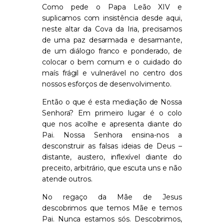
Como pede o Papa Leão XIV e
suplicamos com insistência desde aqui,
neste altar da Cova da Iria, precisamos
de uma paz desarmada e desarmante,
de um diálogo franco e ponderado, de
colocar o bem comum e o cuidado do
maís frágil e vulnerável no centro dos
nossos esforços de desenvolvimento.
Então o que é
est
a mediação
de Nossa
Senhora
?
Em primeiro lugar é o colo
que nos acolhe e apresenta diante do
Pai. Nossa Senhora ensina-nos a
desconstruir as falsas ideias de Deus –
distante, austero, inflexível diante do
preceito, arbitrário, que escuta uns e não
atende outros.
No regaço da Mãe de Jesus
descobrimos que temos Mãe e temos
Pai. Nunca estamos sós.
Descobrimos,