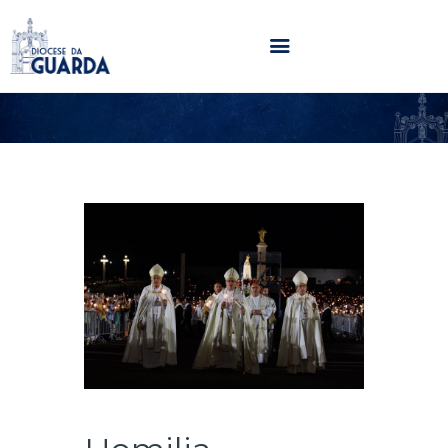
HOME
DIOCESE
SECRETARIADOS
PARÓQUIAS
NOTÍCIAS
AGENDA
MULTIMÉDIA
SENTIR COM A IGREJA
CONTACTOS