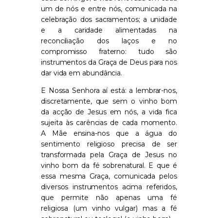
um de nós e entre nós, comunicada na
celebração dos sacramentos; a unidade
e a caridade alimentadas na
reconciliação dos laços e no
compromisso fraterno: tudo são
instrumento
s
d
a
G
raça de Deus
para nos
dar vida em abundância.
E Nossa Senhora aí está: a lembrar-nos,
discretamente, que sem o vinho bom
da acção de Jesus em nós
,
a vida fica
sujeita às carências de cada momento.
A Mãe ensina-nos que a água
do
sentimento religioso
precisa de ser
transformada pela
G
raça de Jesus no
vinho
bom
da fé sobrenatural.
E que é
essa mesma Graça, comunicada pelos
diversos instrumentos acima referidos,
que permite não apenas uma fé
religiosa (um vinho vulgar) mas a fé