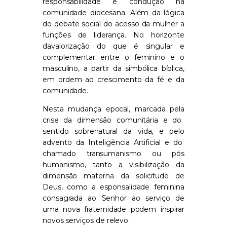
responsabilidade e condução na
comunidade
diocesana
.
Além da
lógica
do debate social do acesso da mulher a
funções de liderança.
N
o horizonte
da
valoriza
ção
d
o
que é
singular e
complementar
entre
o feminino e o
masculino, a partir da simbólica bíblica,
e
m ordem ao
crescimento da fé e d
a
comunidade.
N
esta
mudança epocal,
marcada pela
crise da dimensão comunitária e do
sentido
sobrenatural
da vida,
e
pelo
advento da Inteligência Artificial e
d
o
chamado
transumanismo ou pós
humanismo,
tanto a visibilização da
dimensão materna
da solicitude
de
Deus
,
como a esponsalidade feminina
consagrada ao Senhor
a
o serviço de
uma nova
fraterni
dade podem inspirar
nov
os
serviço
s
de relevo
.