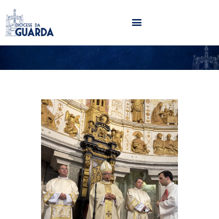
HOME
DIOCESE
SECRETARIADOS
PARÓQUIAS
NOTÍCIAS
AGENDA
MULTIMÉDIA
SENTIR COM A IGREJA
CONTACTOS