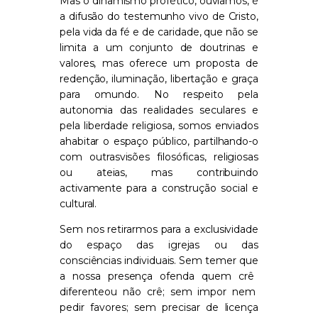
Mas o dinamismo profético
, ouvíamos,
é
a difusão do testemunho vivo de Cristo,
pela vida da fé
e de caridade
, que não se
limita a um conjunto de doutrinas e
valores, mas oferece um proposta
de
redenção, iluminação, libertação e graça
para o
mundo. No respeito pela
autonomia das realidades seculares e
pela liberdade religiosa,
somos enviados
a
habitar o espaço público,
partilhando-o
com outras
visões filosóficas, religiosas
ou ateias
,
mas
contribui
ndo
activamente
para a construção social e
cultural
.
S
em
nos
retirar
mos
para a exclusividade
do espaço da
s
i
grejas ou das
consciências individuais.
Sem
temer que
a nossa presença ofend
a
quem
crê
diferente
ou não crê
;
sem impor nem
pedir favores; sem precisar de licença