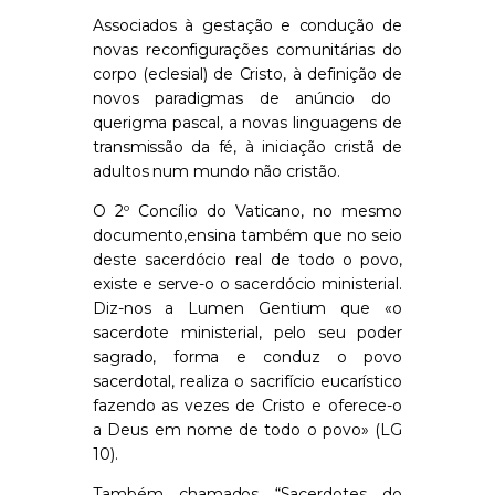
Associados à gestação
e condução
de
novas reconfigurações comunitárias do
corpo (eclesial) de Cristo,
à definição de
novos paradigmas de anúncio do
querigma pascal, a novas linguagens de
transmissão
da fé, à iniciação cristã de
adultos num mundo não cristão.
O 2º Concílio do Vaticano
, no mesmo
documento,
ensina também que no seio
deste sacerdócio real de todo o povo,
existe
e serve-o o sacerdócio ministerial
.
Diz-nos a
Lumen
Gentium
que
«
o
sacerdote ministerial,
pelo seu poder
sagrado, forma e conduz o povo
sacerdotal, realiza o sacrifício eucarístico
fazendo as vezes de Cristo e oferece-o
a Deus em nome de todo o povo
»
(LG
10).
Também chamados “Sacerdotes do