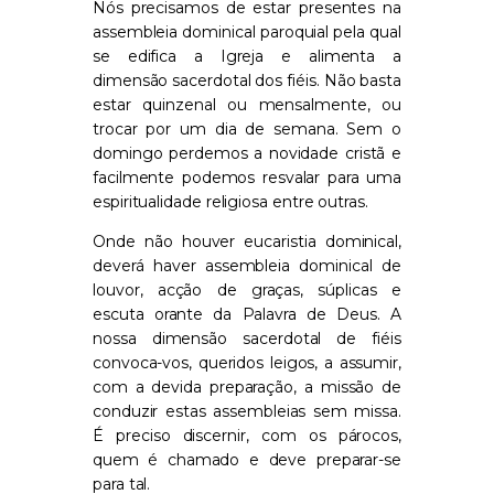
Nós precisamos de estar presentes na
assembleia dominical paroquial
pela qual
se edifica
a
Igreja e alimenta a
dimensão sacerdotal dos fiéis.
Não basta
estar
quinzenal ou mensalmente, ou
trocar por um dia de semana.
Sem o
domingo perdemos a novidade cristã e
facilmente podemos resvalar para uma
espiritualidade religiosa entre outras.
O
nde não houver eucaristia dominical,
deverá haver assembleia dominical de
louvor, acção de graças, súplicas e
escuta orante da Palavra de Deus.
A
nossa
dimensão sacerdotal
de fiéis
convoca-
v
os
, queridos leigos,
a assumir
,
com a devida preparação,
a missão de
conduzir
estas assembleias sem missa
.
É preciso
discernir
,
com os párocos,
quem é chamado
e
deve
preparar-se
para tal
.