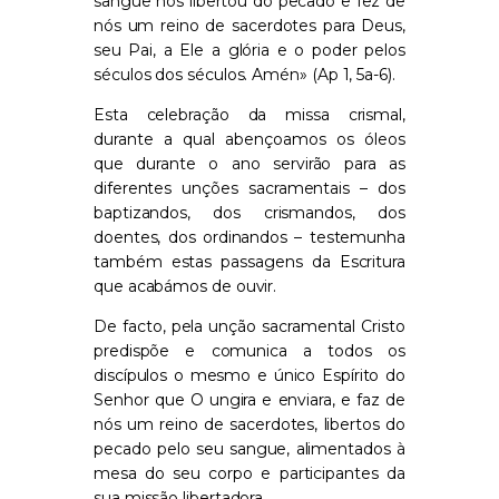
sangue nos libertou do pecado e fez de
nós um reino de sacerdotes para Deus,
seu Pai, a Ele a glória e o poder pelos
séculos dos séculos. Amén»
(
Ap
1, 5a-6)
.
Esta
celebração da missa crismal,
durante a qual abençoamos os óleos
que durante o ano servirão para as
diferentes unções sacramentais – dos
baptizandos, dos crismandos, dos
doentes, dos ordinandos – testemunha
também esta
s
passage
ns
da Escritura
que acabámos de ouvir.
De facto, pela unção sacramental Cristo
predispõe e
comunica a todos os
discípulos o mesmo e único Espírito do
Senhor que O ungira e enviara, e faz de
nós um reino de sacerdotes
, libertos do
pecado pelo seu sangue, alimentados à
mesa do seu corpo e participantes da
sua missão libertadora.