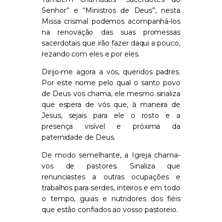
Senhor” e “Ministros de Deus”, nesta
Missa crismal podemos acompanhá-los
na renovação das suas promessas
sacerdotais que irão fazer daqui a pouco,
rezando com eles e po
r
eles.
Dirijo-me agora a vós, queridos padres.
Por este nome pelo qual o santo povo
de Deus vos chama, ele mesmo sinaliza
que espera de vós que, à maneira de
Jesus, sejais para ele
o rosto e
a
presença visível e próxima da
paternidade de Deus.
De modo semelhante, a Igreja chama-
vos de pastores. Sinaliza que
renunciastes a outras ocupações e
trabalhos para serdes
,
inteir
os
e em todo
o tempo
, guias e nutridores dos fiéis
que estão confiados
ao vosso pastoreio.