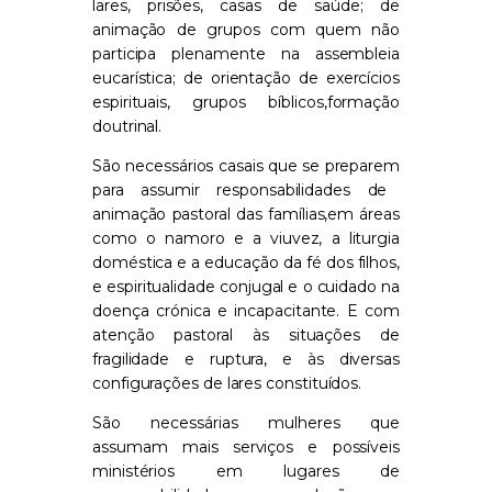
lares, prisões, casas de saúde
;
de
a
nimação
de grupos
com quem
não
participa plenamente na assembleia
eucarística
; de orientação
de exercícios
espirituais, grupos bíblicos
,
formação
doutrinal.
São necessários
casais que se
preparem
para assumir responsabilidades
de
animação pastoral
das famílias,
em áreas
como
o namoro
e a
viuvez
, a liturgia
doméstica e a educação da fé dos filhos,
e espiritualidade conjugal e o cuidado na
doença crónica e incapacitante
. E com
atenção pastoral às situações de
fragilidade
e
ruptura, e
às
diversas
configurações de lares constituídos.
São necessári
a
s
mulheres que
assumam mais
serviços e possíveis
ministérios em lugares de