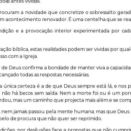
oas antes vividas.
rocuram a novidade que concretize o sobressalto gera
m acontecimento renovador. É uma centelha que se reaviva
dição e a provocação interior experimentada por cada
ção bíblica, estas realidades podem ser vividas por qual
sso com a Igreja.
 de Deus confirma a bondade de manter viva a capacidade
cançado todas as respostas necessárias.
a única certeza é a de que Deus sempre está lá, e nos 
 não há becos sem saída. Nem a morte foi ou é um pont
rdou, mas um caminho que projecta mais além e se compl
u, nem jamais passou pela mente humana; mas que Deus 
elo de procura que não quer ser reprimido.
adições, por desilusões face a propostas que não cump