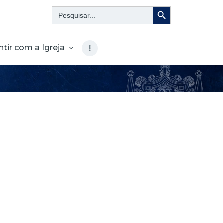
Search Button
Search
for:
ntir com a Igreja