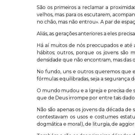
São os primeiros a reclamar a proximid
velhos, mas para os escutarem, acompan
no chão, mas não entrou». A par de espaç
Aliás, as gerações anteriores a eles prec
Há aí muitos de nós preocupados e até a
hábitos; outros, porque os jovens são
densidade que não encontram, mas das qu
No fundo, uns e outros queremos que el
fórmulas equilibradas, seja a segurança 
O mundo mudou e a Igreja e precisa de sab
que de Deus irrompe por entre tais dado
Não são apenas os jovens da década de s
contestavam os usos e costumes estatu
dogmática e moral), de liturgia, de aggi