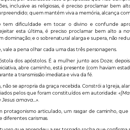
ções, inclusive as religiosas, é preciso proclamar bem
 surpreendido; quem mantém viva a memória, alcança c
tem dificuldade em tocar o divino e confunde apropr
ejeitar esta última, é preciso proclamar bem alto a no
 sem dominação; e o sobrenatural alarga e supera, não red
, vale a pena olhar cada uma das três personagens.
óstola dos apóstolos. É a mulher junto aos Doze; depoi
iciativa, abre caminho, está presente (com haviam estad
ante a transmissão imediata e viva da fé.
 não se apropria da graça recebida. Constrói a Igreja, al
iados pelos que foram constituídos em autoridade:
«[Ma
ue Jesus amava…»
.
protagonismo articulado, um rasgar de caminho, que
diferentes carismas.
oso que aprendeu a ser tornado rocha que confirma na