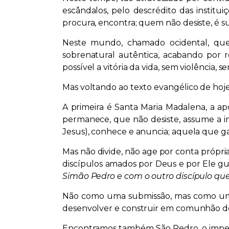
escândalos, pelo descrédito das institui
procura, encontra; quem não desiste, é
Neste mundo, chamado ocidental, que 
sobrenatural autêntica, acabando por r
possível a vitória da vida, sem violência,
Mas voltando ao texto evangélico de hoje
A primeira é Santa Maria Madalena, a ap
permanece, que não desiste, assume a in
Jesus), conhece e anuncia; aquela que gar
Mas não divide, não age por conta própria,
discípulos amados por Deus e por Ele gu
Simão Pedro e com o outro discípulo q
Não como uma submissão, mas como um 
desenvolver e construir em comunhão de 
Encontramos também São Pedro, o impetu