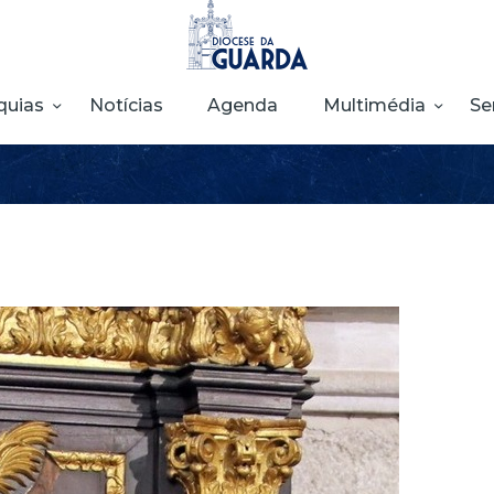
HOME
DIOCESE
quias
Notícias
Agenda
Multimédia
Se
SECRETARIADOS
PARÓQUIAS
NOTÍCIAS
AGENDA
MULTIMÉDIA
SENTIR COM A
IGREJA
CONTACTOS