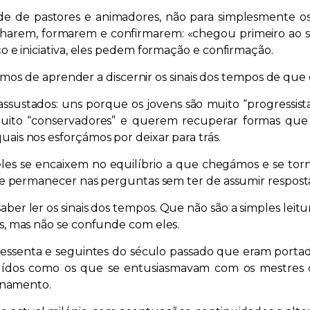
ade de pastores e animadores, não para simplesmente o
harem, formarem e confirmarem: «chegou primeiro ao se
o e iniciativa, eles pedem formação e confirmação.
isamos de aprender a discernir os sinais dos tempos de que
ssustados: uns porque os jovens são muito “progressist
 muito “conservadores” e querem recuperar formas q
ais nos esforçámos por deixar para trás.
es se encaixem no equilíbrio a que chegámos e se torn
de permanecer nas perguntas sem ter de assumir resposta
er ler os sinais dos tempos. Que não são a simples leitur
s, mas não se confunde com eles.
essenta e seguintes do século passado que eram portad
ídos como os que se entusiasmavam com os mestres das
ornamento.