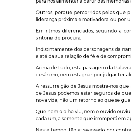
para nos alimentar a partir das memórias b
Outros, porque percorridos pelos que p
liderança próxima e motivadora, ou por u
Em ritmos diferenciados, segundo a con
sintonia de procura.
Indistintamente dos personagens da narra
e até da sua relação de fé e de compromi
Acima de tudo, esta passagem da Palavra
desânimo, nem estagnar por julgar ter al
A ressurreição de Jesus mostra-nos que 
de Jesus podemos estar seguros de que
nova vida, não um retorno ao que se gua
Que nem o olho viu, nem o ouvido ouvi
cada um, a semente que irromperá em ap
Neste tempo, tão atravessado por contr