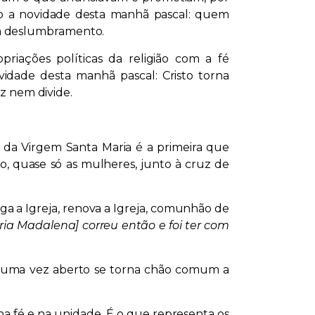
 alto a novidade desta manhã pascal: quem
om deslumbramento.
iações políticas da religião com a fé
vidade desta manhã pascal: Cristo torna
uz nem divide.
s da Virgem Santa Maria é a primeira que
o, quase só as mulheres, junto à cruz de
arga a Igreja, renova a Igreja, comunhão de
ria Madalena] correu então e foi ter com
 uma vez aberto se torna chão comum a
 fé e na unidade. É o que representa os