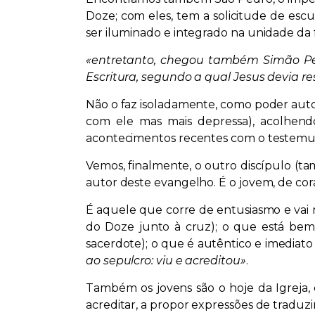
Doze; com eles, tem a solicitude de esc
ser iluminado e integrado na unidade da 
«entretanto, chegou também Simão Pedr
Escritura, segundo a qual Jesus devia re
Não o faz isoladamente, como poder autor
com ele mas mais depressa), acolhendo
acontecimentos recentes com o testemun
Vemos, finalmente, o outro discípulo (ta
autor deste evangelho. É o jovem, de co
É aquele que corre de entusiasmo e vai m
do Doze junto à cruz); o que está bem
sacerdote); o que é autêntico e imediat
ao sepulcro: viu e acreditou»
.
Também os jovens são o hoje da Igreja,
acreditar, a propor expressões de traduz