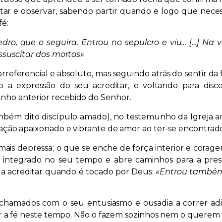
utar e observar, sabendo partir quando e logo que neces
fé:
o, que o seguira. Entrou no sepulcro e viu… […] Na
ssuscitar dos mortos»
.
referencial e absoluto, mas seguindo atrás do sentir da f
 a expressão do seu acreditar, e voltando para dis
ho anterior recebido do Senhor.
mbém dito discípulo amado), no testemunho da Igreja an
ração apaixonado e vibrante de amor ao ter-se encontrad
ais depressa; o que se enche de força interior e corage
 integrado no seu tempo e abre caminhos para a pre
o a acreditar quando é tocado por Deus:
«Entrou também 
 chamados com o seu entusiasmo e ousadia a correr adi
ir a fé neste tempo. Não o fazem sozinhos nem o querem 