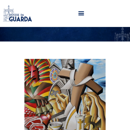
HOME
DIOCESE
SECRETARIADOS
PARÓQUIAS
NOTÍCIAS
AGENDA
MULTIMÉDIA
SENTIR COM A IGREJA
CONTACTOS