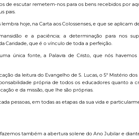
ámos de escutar remetem-nos para os bens recebidos por a
s pais.
 lembra hoje, na Carta aos Colossenses, e que se aplicam de
a mansidão e a paciência; a determinação para nos 
a Caridade, que é o vínculo de toda a perfeição.
 uma única fonte, a Palavra de Cristo, que nós havemo
ão da leitura do Evangelho de S. Lucas, o 5º Mistério dos 
onsabilidade própria de todos os educadores quanto a c
ação e da missão, que lhe são próprias.
 cada pessoas, em todas as etapas da sua vida e particul
 fazemos também a abertura solene do Ano Jubilar e diante