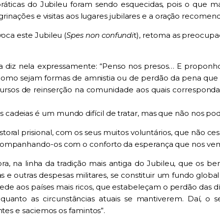
práticas do Jubileu foram sendo esquecidas, pois o que 
egrinações e visitas aos lugares jubilares e a oração recom
oca este Jubileu (
Spes non confundi
t), retoma as preocupaç
apa diz nela expressamente: “Penso nos presos… E proponh
a, como sejam formas de amnistia ou de perdão da pena que
rsos de reinserção na comunidade aos quais correspond
adeias é um mundo difícil de tratar, mas que não nos pod
al prisional, com os seus muitos voluntários, que não cess
acompanhando-os com o conforto da esperança que nos vem
, na linha da tradição mais antiga do Jubileu, que os ben
 e outras despesas militares, se constituir um fundo glo
ede aos países mais ricos, que estabeleçam o perdão das dív
uanto as circunstâncias atuais se mantiverem. Daí, o 
ntes e saciemos os famintos”.