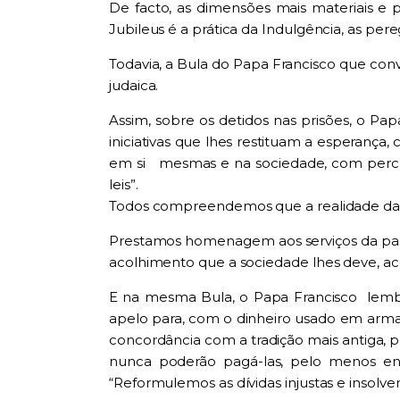
De facto, as dimensões mais materiais e 
Jubileus é a prática da Indulgência, as per
Todavia, a Bula do Papa Francisco que conv
judaica.
Assim, sobre os detidos nas prisões, o P
iniciativas que lhes restituam a esperanç
em si mesmas e na sociedade, com percu
leis”.
Todos compreendemos que a realidade das c
Prestamos homenagem aos serviços da pastor
acolhimento que a sociedade lhes deve, 
E na mesma Bula, o Papa Francisco lembra
apelo para, com o dinheiro usado em armas
concordância com a tradição mais antiga, p
nunca poderão pagá-las, pelo menos enq
“Reformulemos as dívidas injustas e insolve