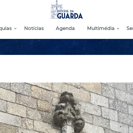
HOME
DIOCESE
quias
Notícias
Agenda
Multimédia
Se
SECRETARIADOS
PARÓQUIAS
NOTÍCIAS
AGENDA
MULTIMÉDIA
SENTIR COM A
IGREJA
CONTACTOS