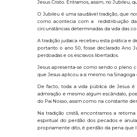
Jesus Cristo. Entramos, assim, no Jubileu
O Jubileu é uma saudável tradição, que n
como acontecia com a redistribuição das
circunstâncias determinadas da vida das c
A tradição judaica recebeu esta prática e
portanto o ano 50, fosse declarado Ano Ju
perdoadas e os escravos libertados.
Jesus apresenta-se como sendo o pleno cu
que Jesus aplicou a si mesmo na Sinagoga d
De facto, toda a vida pública de Jesus 
admiração e mesmo algum escândalo, pois 
do Pai Nosso, assim como na constante denú
Na tradição cristã, encontramos a retom
espiritual do perdão dos pecados e anul
propriamente dito, é perdão da pena que lhe