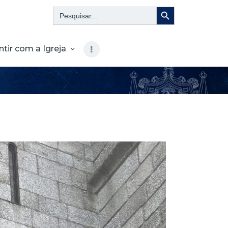
Search Button
Search
for:
ntir com a Igreja