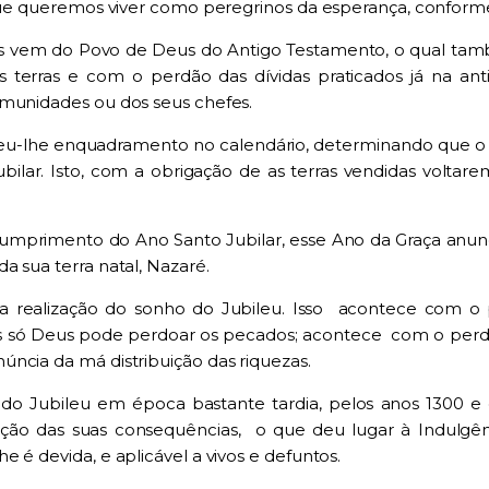
, que queremos viver como peregrinos da esperança, confor
os vem do Povo de Deus do Antigo Testamento, o qual també
 terras e com o perdão das dívidas praticados já na ant
omunidades ou dos seus chefes.
 deu-lhe enquadramento no calendário, determinando que o a
bilar. Isto, com a obrigação de as terras vendidas voltare
mprimento do Ano Santo Jubilar, esse Ano da Graça anunci
a sua terra natal, Nazaré.
é a realização do sonho do Jubileu. Isso acontece com 
só Deus pode perdoar os pecados; acontece com o perdão
ncia da má distribuição das riquezas.
a do Jubileu em época bastante tardia, pelos anos 1300 
ação das suas consequências, o que deu lugar à Indulgê
 é devida, e aplicável a vivos e defuntos.