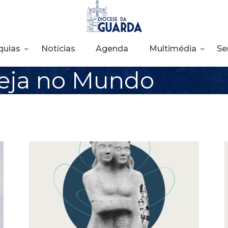
HOME
DIOCESE
quias
Notícias
Agenda
Multimédia
Se
SECRETARIADOS
reja no Mundo
PARÓQUIAS
NOTÍCIAS
AGENDA
MULTIMÉDIA
SENTIR COM A
IGREJA
CONTACTOS