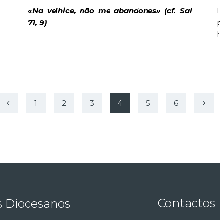
«Na velhice, não me abandones» (cf. Sal
I
71, 9)
1
2
3
4
5
>
6
Contactos
s Diocesanos