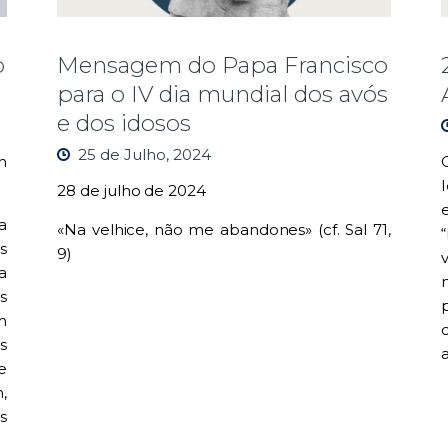
o
Mensagem do Papa Francisco
para o IV dia mundial dos avós
e dos idosos
25 de Julho, 2024
h
28 de julho de 2024
a
«Na velhice, não me abandones» (cf. Sal 71,
“
s
9)
a
s
p
m
s
a
e
,
s