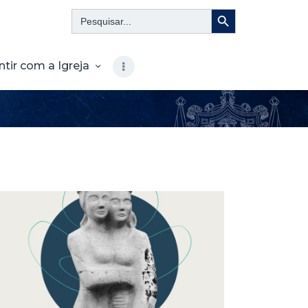
Search Button
Search
for:
ntir com a Igreja