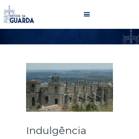
HOME
DIOCESE
SECRETARIADOS
PARÓQUIAS
NOTÍCIAS
AGENDA
MULTIMÉDIA
SENTIR COM A IGREJA
CONTACTOS
Indulgência