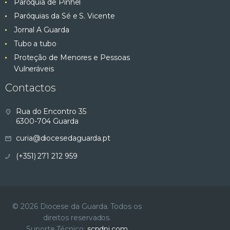
Paróquia de Pinhel
Paróquias da Sé e S. Vicente
Jornal A Guarda
Tubo a tubo
Proteção de Menores e Pessoas
Vulneráveis
Contactos
Rua do Encontro 35
6300-704 Guarda
curia@diocesedaguarda.pt
(+351) 271 212 959
© 2026 Diocese da Guarda. Todos os
direitos reservados.
Suporte Técnico:
scpdpi.com