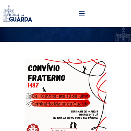
HOME
DIOCESE
SECRETARIADOS
PARÓQUIAS
NOTÍCIAS
AGENDA
MULTIMÉDIA
SENTIR COM A IGREJA
CONTACTOS