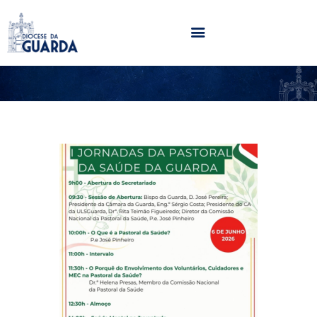
HOME
DIOCESE
SECRETARIADOS
PARÓQUIAS
NOTÍCIAS
AGENDA
MULTIMÉDIA
SENTIR COM A IGREJA
CONTACTOS