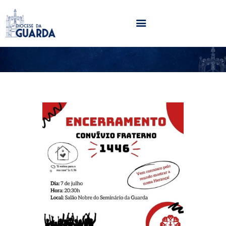
HOME
DIOCESE
SECRETARIADOS
PARÓQUIAS
NOTÍCIAS
AGENDA
MULTIMÉDIA
SENTIR COM A IGREJA
CONTACTOS