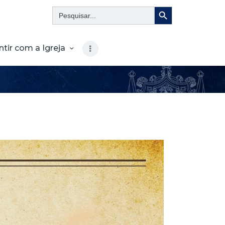
Search Button
Search
for:
ntir com a Igreja