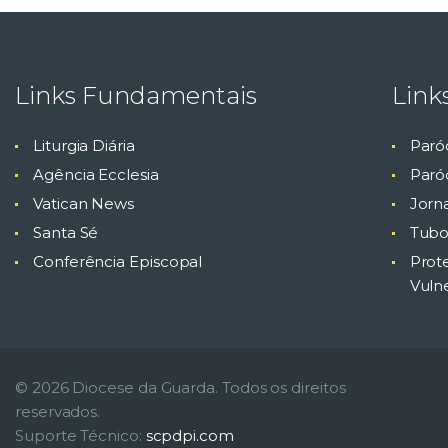
Links Fundamentais
Link
Liturgia Diária
Paró
Agência Ecclesia
Paróq
Vatican News
Jorn
Santa Sé
Tubo
Conferência Episcopal
Prot
Vuln
© 2026 Diocese da Guarda. Todos os direitos
reservados.
Suporte Técnico:
scpdpi.com