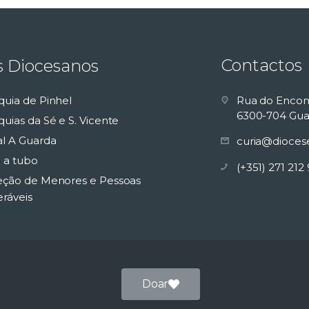
Contactos
s Diocesanos
quia de Pinhel
Rua do Encon
6300-704 Gua
uias da Sé e S. Vicente
al A Guarda
curia@dioces
 a tubo
(+351) 271 212
eção de Menores e Pessoas
eráveis
Doar