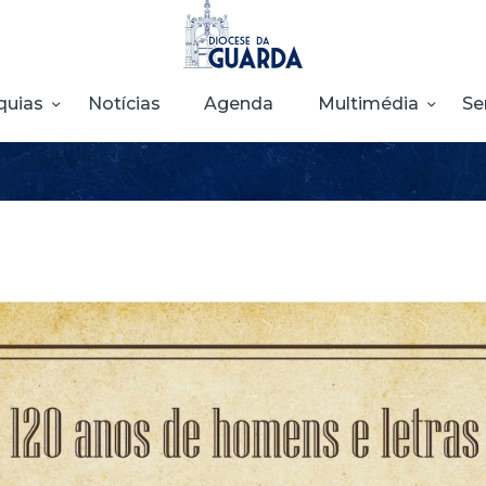
HOME
DIOCESE
quias
Notícias
Agenda
Multimédia
Se
SECRETARIADOS
PARÓQUIAS
NOTÍCIAS
AGENDA
MULTIMÉDIA
SENTIR COM A
IGREJA
CONTACTOS