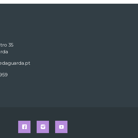
tro 35
rda
edaguarda.pt
 959