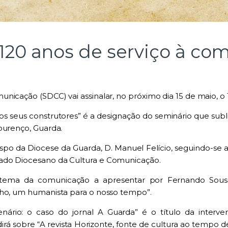
: 120 anos de serviço à c
icação (SDCC) vai assinalar, no próximo dia 15 de maio, o 1
os seus construtores” é a designação do seminário que subl
ourenço, Guarda.
o da Diocese da Guarda, D. Manuel Felício, seguindo-se a 
ado Diocesano da Cultura e Comunicação.
o tema da comunicação a apresentar por Fernando Sousa
lho, um humanista para o nosso tempo”.
ário: o caso do jornal A Guarda” é o título da interv
á sobre “A revista Horizonte, fonte de cultura ao tempo d