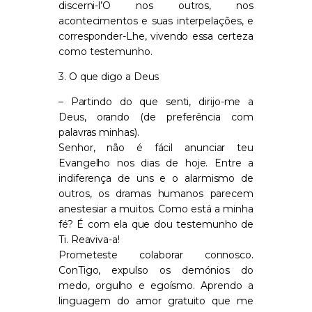
discerni-l’O nos outros, nos
acontecimentos e suas interpelações, e
corresponder-Lhe, vivendo essa certeza
como testemunho.
3. O que digo a Deus
– Partindo do que senti, dirijo-me a
Deus, orando (de preferência com
palavras minhas).
Senhor, não é fácil anunciar teu
Evangelho nos dias de hoje. Entre a
indiferença de uns e o alarmismo de
outros, os dramas humanos parecem
anestesiar a muitos. Como está a minha
fé? É com ela que dou testemunho de
Ti. Reaviva-a!
Prometeste colaborar connosco.
ConTigo, expulso os demónios do
medo, orgulho e egoísmo. Aprendo a
linguagem do amor gratuito que me