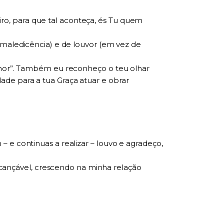
o, para que tal aconteça, és Tu quem
 maledicência) e de louvor (em vez de
enhor”. Também eu reconheço o teu olhar
de para a tua Graça atuar e obrar
 e continuas a realizar – louvo e agradeço,
ançável, crescendo na minha relação