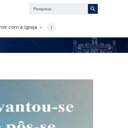
Search Button
Search
for:
ntir com a Igreja