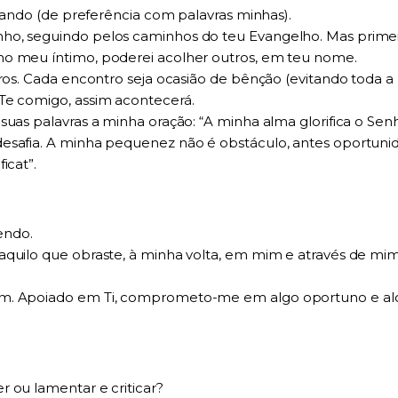
orando (de preferência com palavras minhas).
ho, seguindo pelos caminhos do teu Evangelho. Mas primeir
no meu íntimo, poderei acolher outros, em teu nome.
tros. Cada encontro seja ocasião de bênção (evitando toda a
Te comigo, assim acontecerá.
 suas palavras a minha oração: “A minha alma glorifica o S
esafia. A minha pequenez não é obstáculo, antes oportunida
icat”.
endo.
quilo que obraste, à minha volta, em mim e através de mim –
im. Apoiado em Ti, comprometo-me em algo oportuno e alc
 ou lamentar e criticar?