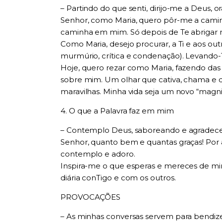
– Partindo do que senti, dirijo-me a Deus, 
Senhor, como Maria, quero pôr-me a camin
caminha em mim. Só depois de Te abrigar 
Como Maria, desejo procurar, a Ti e aos ou
murmúrio, crítica e condenação). Levando-
Hoje, quero rezar como Maria, fazendo das
sobre mim. Um olhar que cativa, chama e d
maravilhas. Minha vida seja um novo “magnif
4. O que a Palavra faz em mim
– Contemplo Deus, saboreando e agradec
Senhor, quanto bem e quantas graças! Por a
contemplo e adoro.
Inspira-me o que esperas e mereces de m
diária conTigo e com os outros.
PROVOCAÇÕES
– As minhas conversas servem para bendizer