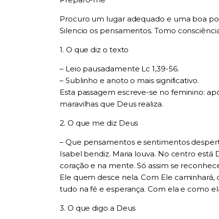
Procuro um lugar adequado e uma boa posi
Silencio os pensamentos. Tomo consciência
1. O que diz o texto
– Leio pausadamente Lc 1,39-56.
– Sublinho e anoto o mais significativo.
Esta passagem escreve-se no feminino: apó
maravilhas que Deus realiza.
2. O que me diz Deus
– Que pensamentos e sentimentos despe
Isabel bendiz. Maria louva. No centro está 
coração e na mente. Só assim se reconhece q
Ele quem desce nela. Com Ele caminhará, da
tudo na fé e esperança. Com ela e como ela
3. O que digo a Deus