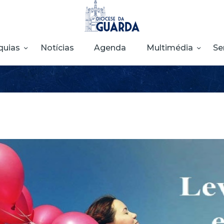
HOME
DIOCESE
quias
Notícias
Agenda
Multimédia
Se
SECRETARIADOS
PARÓQUIAS
NOTÍCIAS
AGENDA
MULTIMÉDIA
SENTIR COM A
IGREJA
CONTACTOS