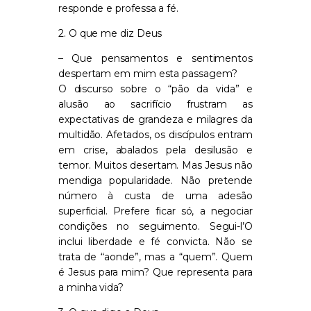
responde e professa a fé.
2. O que me diz Deus
– Que pensamentos e sentimentos
despertam em mim esta passagem?
O discurso sobre o “pão da vida” e
alusão ao sacrifício frustram as
expectativas de grandeza e milagres da
multidão. Afetados, os discípulos entram
em crise, abalados pela desilusão e
temor. Muitos desertam. Mas Jesus não
mendiga popularidade. Não pretende
número à custa de uma adesão
superficial. Prefere ficar só, a negociar
condições no seguimento. Segui-l’O
inclui liberdade e fé convicta. Não se
trata de “aonde”, mas a “quem”. Quem
é Jesus para mim? Que representa para
a minha vida?