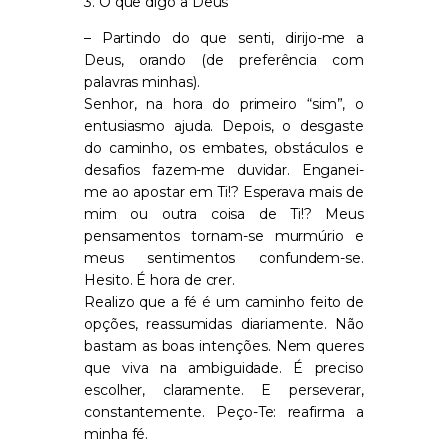
3. O que digo a Deus
– Partindo do que senti, dirijo-me a
Deus, orando (de preferência com
palavras minhas).
Senhor, na hora do primeiro “sim”, o
entusiasmo ajuda. Depois, o desgaste
do caminho, os embates, obstáculos e
desafios fazem-me duvidar. Enganei-
me ao apostar em Ti!? Esperava mais de
mim ou outra coisa de Ti!? Meus
pensamentos tornam-se murmúrio e
meus sentimentos confundem-se.
Hesito. É hora de crer.
Realizo que a fé é um caminho feito de
opções, reassumidas diariamente. Não
bastam as boas intenções. Nem queres
que viva na ambiguidade. É preciso
escolher, claramente. E perseverar,
constantemente. Peço-Te: reafirma a
minha fé.