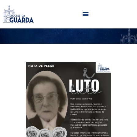
HOME
DIOCESE
SECRETARIADOS
PARÓQUIAS
NOTÍCIAS
AGENDA
MULTIMÉDIA
SENTIR COM A IGREJA
CONTACTOS