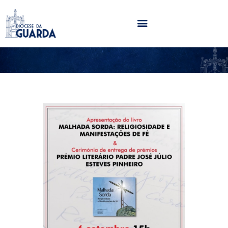
HOME
DIOCESE
SECRETARIADOS
PARÓQUIAS
NOTÍCIAS
AGENDA
MULTIMÉDIA
SENTIR COM A IGREJA
CONTACTOS