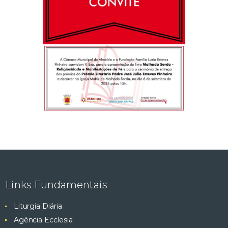
Links Fundamentais
Liturgia Diária
Agência Ecclesia