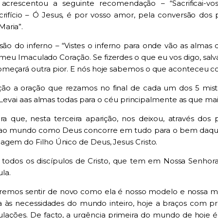
 acrescentou a seguinte recomendação – “Sacrificai-vo
crifício – Ó Jesus, é por vosso amor, pela conversão do
aria”.
são do inferno – “Vistes o inferno para onde vão as almas
u Imaculado Coração. Se fizerdes o que eu vos digo, salvar
omeçará outra pior. E nós hoje sabemos o que aconteceu c
ão a oração que rezamos no final de cada um dos 5
mis
. Levai aas almas todas para o céu principalmente as que ma
a que, nesta terceira aparição, nos deixou, através dos
e ao mundo como Deus concorre em tudo para o bem daq
agem do Filho Único de Deus, Jesus Cristo.
 todos os discípulos de Cristo, que tem em Nossa Senhor
la.
eremos sentir de novo como ela é nosso modelo e nossa m
ta às necessidades do mundo inteiro, hoje a braços com pr
pulações. De facto, a urgência primeira do mundo de hoje 