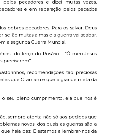
s pelos pecadores e dizei muitas vezes,
s pecadores e em reparação pelos pecados
 dos pobres pecadores. Para os salvar, Deus
-se-ão muitas almas e a guerra vai acabar.
om a segunda Guerra Mundial.
térios do
terço do Rosário – “Ó meu Jesus
is precisarem”.
 pastorinhos, recomendações tão preciosas
ueles que O amam e que a grande meta da
a o seu pleno cumprimento, ela que nos é
ãe, sempre atenta não só a
o
s pedidos que
oblemas novos, dos quais as guerras são a
é que haja paz. E estamos a lembrar-nos da