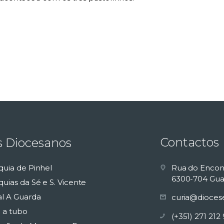
Contactos
s Diocesanos
quia de Pinhel
Rua do Encon
6300-704 Gua
uias da Sé e S. Vicente
al A Guarda
curia@dioces
 a tubo
(+351) 271 212