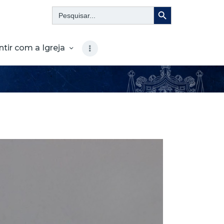
Search Button
Search
for:
ntir com a Igreja