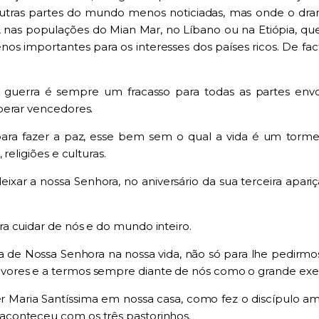
tras partes do mundo menos noticiadas, mas onde o drama 
o, nas populações do
Mian
Mar, no Líbano ou na Etiópia, qu
nos importantes para os interesses dos países ricos. De fa
guerra é sempre um fracasso para todas as partes envo
perar vencedores.
para fazer a paz, esse bem sem o qual a vida é um tormen
religiões e culturas.
eixar a nossa Senhora,
no aniversário da sua terceira apar
r
a cuidar de nós e do mundo inteiro
.
 de Nossa Senhora na nossa vida, não só para lhe pedirmos 
ores e a termos sempre diante de nós como o grande exem
er Maria Santíssima em nossa casa, como fez o discípulo
conteceu com os três pastorinhos.