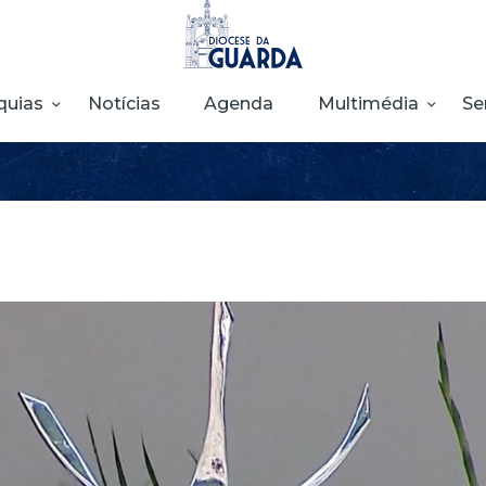
HOME
DIOCESE
quias
Notícias
Agenda
Multimédia
Se
SECRETARIADOS
PARÓQUIAS
NOTÍCIAS
AGENDA
MULTIMÉDIA
SENTIR COM A
IGREJA
CONTACTOS