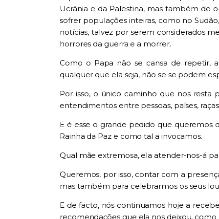
Ucrânia e da Palestina, mas também de ou
sofrer populações inteiras, como no Sudã
notícias, talvez por serem considerados me
horrores da guerra e a morrer.
Como o Papa não se cansa de repetir, a 
qualquer que ela seja, não se se podem es
Por isso, o único caminho que nos resta 
entendimentos entre pessoas, países, raças, 
E é esse o grande pedido que queremos d
Rainha da Paz e como tal a invocamos.
Qual mãe extremosa, ela atender-nos-á pa
Queremos, por isso, contar com a presença
mas também para celebrarmos os seus louv
E de facto, nós continuamos hoje a receb
recomendações que ela nos deixou, como a