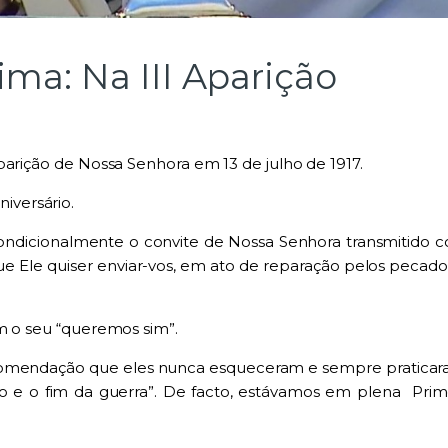
a: Na III Aparição
p
a
rição de Nossa Senhora em 13 de julho de 1917
.
versário.
ondicionalmente o convite de Nossa Senhora transmitido co
ue Ele quiser enviar-vos, em ato de reparação pelos pecado
m o seu “queremos sim”.
omendação que eles nunca esqueceram e sempre praticaram,
o e o fim da guerra”. De facto, estávamos em
plena Prim