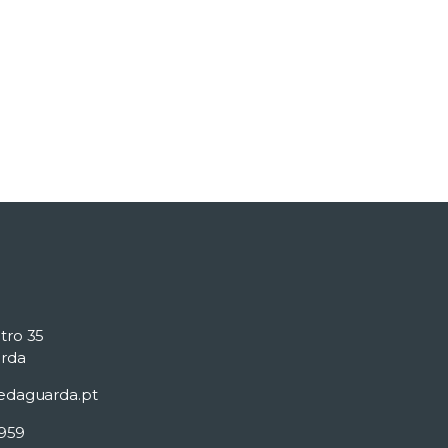
tro 35
rda
edaguarda.pt
 959