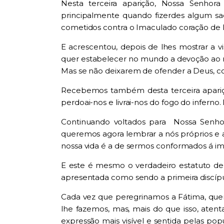
Nesta terceira aparição, Nossa Senhora
principalmente quando fizerdes algum sa
cometidos contra o Imaculado coração de M
E acrescentou, depois de lhes mostrar a vi
quer estabelecer no mundo a devoção ao me
Mas se não deixarem de ofender a Deus, c
Recebemos também desta terceira apariç
perdoai-nos e livrai-nos do fogo do inferno
Continuando voltados
para Nossa
Senhor
queremos agora lembrar a nós próprios 
nossa vida é a de sermos conformados á im
E este é mesmo o verdadeiro estatuto de
apresentada como sendo a primeira discípu
Cada vez que peregrinamos a Fátima
, qu
lhe fazemos, mas, mais do que isso, aten
expressão mais visível e sentida pelas po