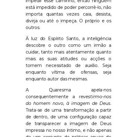
impedir esse caminho, então ninguém
está impedido de poder percorrê-lo, não
importa quantas vezes caia, desista,
divirja ou até o impeça. O próprio e os
outros.
À luz do Espírito Santo, a inteligência
descobre o outro como um irmão a
cuidar, tanto mais atentamente quanto
mais as suas atitudes ou acções o
tornem necessitado de auxílio. Seja
enquanto vítima de ofensas, seja
enquanto autor das mesmas.
A Quaresma apela-nos
consequentemente a
revestirmo-nos
do homem novo, à imagem de Deus
.
Trata-se de uma transformação a partir
de dentro, de uma configuração capaz
de transparecer a imagem de Deus
impressa no nosso íntimo, e não apenas
de um conjunto de práticas anuais de