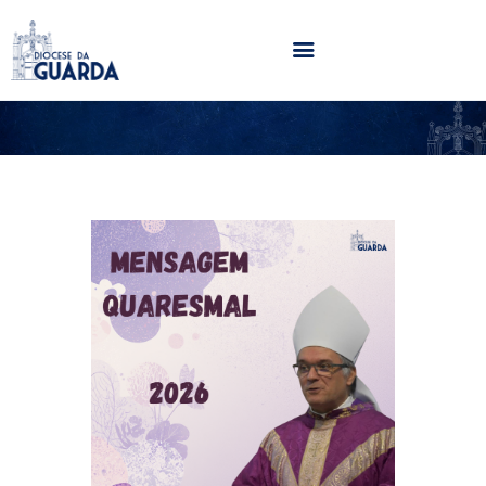
HOME
DIOCESE
SECRETARIADOS
PARÓQUIAS
NOTÍCIAS
AGENDA
MULTIMÉDIA
SENTIR COM A IGREJA
CONTACTOS