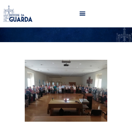
HOME
DIOCESE
SECRETARIADOS
PARÓQUIAS
NOTÍCIAS
AGENDA
MULTIMÉDIA
SENTIR COM A IGREJA
CONTACTOS